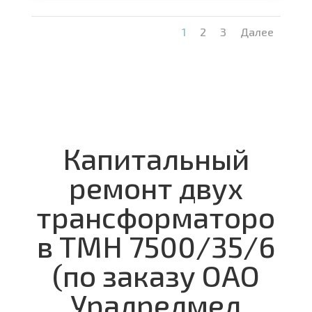
1
2
3
Далее
Капитальный
ремонт двух
трансформаторо
в ТМН 7500/35/6
(по заказу ОАО
Уралредмед